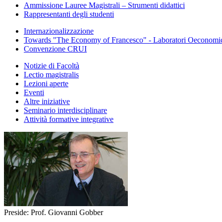
Ammissione Lauree Magistrali – Strumenti didattici
Rappresentanti degli studenti
Internazionalizzazione
Towards "The Economy of Francesco" - Laboratori Oeconomica
Convenzione CRUI
Notizie di Facoltà
Lectio magistralis
Lezioni aperte
Eventi
Altre iniziative
Seminario interdisciplinare
Attività formative integrative
Preside: Prof. Giovanni Gobber