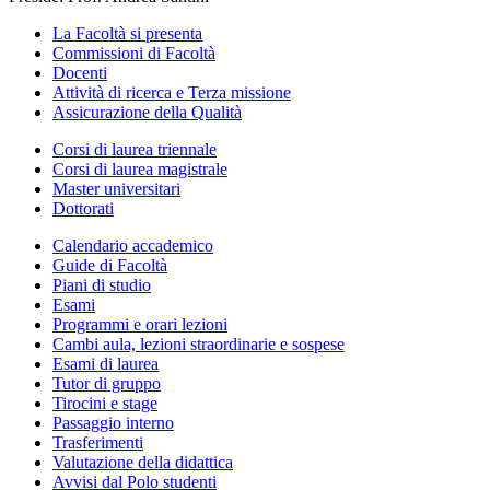
La Facoltà si presenta
Commissioni di Facoltà
Docenti
Attività di ricerca e Terza missione
Assicurazione della Qualità
Corsi di laurea triennale
Corsi di laurea magistrale
Master universitari
Dottorati
Calendario accademico
Guide di Facoltà
Piani di studio
Esami
Programmi e orari lezioni
Cambi aula, lezioni straordinarie e sospese
Esami di laurea
Tutor di gruppo
Tirocini e stage
Passaggio interno
Trasferimenti
Valutazione della didattica
Avvisi dal Polo studenti