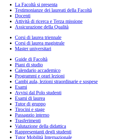
La Facoltà si presenta
Testimonianze dei laureati della Facoltà
Docenti
Attività di ricerca e Terza missione
Assicurazione della Qualità
Corsi di laurea triennale
Corsi di laurea magistrale
Master universitari
Guide di Facoltà
Piani di studio
Calendario accademico
Programmi e orari lezioni
Cambi aula, lezioni straordinarie e sospese
Esami
Avvisi dal Polo studenti
Esami di laurea
Tutor di gruppo
Tirocini e stage
Passaggio interno
Trasferimenti
Valutazione della didattica
Rappresentanti degli studenti
Tutor Mobilità Internazionale