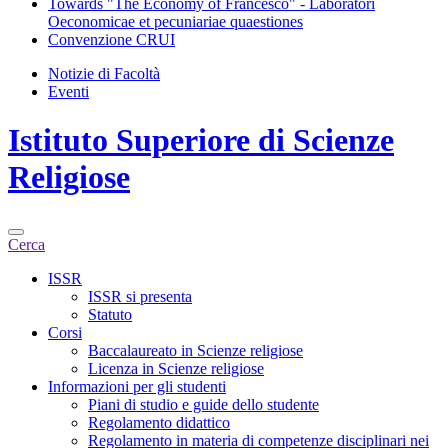
Towards "The Economy of Francesco" - Laboratori
Oeconomicae et pecuniariae quaestiones
Convenzione CRUI
Notizie di Facoltà
Eventi
Istituto Superiore di Scienze
Religiose
Cerca
ISSR
ISSR si presenta
Statuto
Corsi
Baccalaureato in Scienze religiose
Licenza in Scienze religiose
Informazioni per gli studenti
Piani di studio e guide dello studente
Regolamento didattico
Regolamento in materia di competenze disciplinari nei