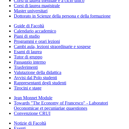
Corsi di laurea triennale e a ciclo unico
Corsi di laurea magistrale
Master universitari
Dottorato in Scienze della persona e della formazione
Guide di Facoltà
Calendario accademico
Piani di studio
Programmi e orari lezioni
Cambi aula, lezioni straordinarie e sospese
Esami di laurea
Tutor di gruppo
Passaggio interno
Trasferimenti
Valutazione della didattica
Avvisi dal Polo studenti
Rappresentanti degli studenti
Tirocini e stage
Jean Monnet Module
Towards "The Economy of Francesco" - Laboratori
Oeconomicae et pecuniariae quaestiones
Convenzione CRUI
Notizie di Facoltà
Eventi