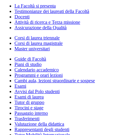
La Facoltà si presenta
Testimonianze dei laureati della Facoltà
Docenti
Attività di ricerca e Terza missione
Assicurazione della Qualità
Corsi di laurea triennale
Corsi di laurea magistrale
Master universitari
Guide di Facoltà
Piani di studio
Calendario accademico
Programmi e orari lezioni
Cambi aula, lezioni straordinarie e sospese
Esami
Avvisi dal Polo studenti
Esami di laurea
Tutor di gruppo
Tirocini e stage
Passaggio interno
Trasferimenti
Valutazione della didattica
Rappresentanti degli studenti
Tutor Mobilità Internazionale