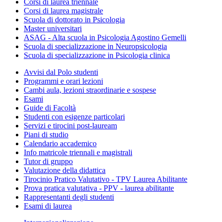
Corsi di laurea triennale
Corsi di laurea magistrale
Scuola di dottorato in Psicologia
Master universitari
ASAG - Alta scuola in Psicologia Agostino Gemelli
Scuola di specializzazione in Neuropsicologia
Scuola di specializzazione in Psicologia clinica
Avvisi dal Polo studenti
Programmi e orari lezioni
Cambi aula, lezioni straordinarie e sospese
Esami
Guide di Facoltà
Studenti con esigenze particolari
Servizi e tirocini post-lauream
Piani di studio
Calendario accademico
Info matricole triennali e magistrali
Tutor di gruppo
Valutazione della didattica
Tirocinio Pratico Valutativo - TPV Laurea Abilitante
Prova pratica valutativa - PPV - laurea abilitante
Rappresentanti degli studenti
Esami di laurea