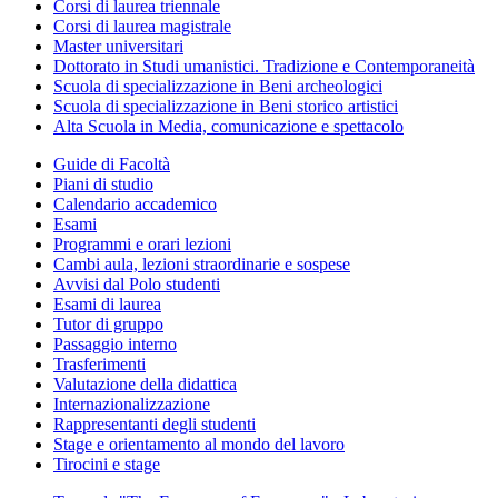
Corsi di laurea triennale
Corsi di laurea magistrale
Master universitari
Dottorato in Studi umanistici. Tradizione e Contemporaneità
Scuola di specializzazione in Beni archeologici
Scuola di specializzazione in Beni storico artistici
Alta Scuola in Media, comunicazione e spettacolo
Guide di Facoltà
Piani di studio
Calendario accademico
Esami
Programmi e orari lezioni
Cambi aula, lezioni straordinarie e sospese
Avvisi dal Polo studenti
Esami di laurea
Tutor di gruppo
Passaggio interno
Trasferimenti
Valutazione della didattica
Internazionalizzazione
Rappresentanti degli studenti
Stage e orientamento al mondo del lavoro
Tirocini e stage