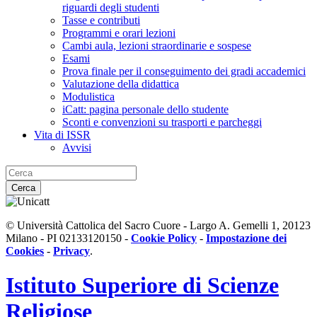
riguardi degli studenti
Tasse e contributi
Programmi e orari lezioni
Cambi aula, lezioni straordinarie e sospese
Esami
Prova finale per il conseguimento dei gradi accademici
Valutazione della didattica
Modulistica
iCatt: pagina personale dello studente
Sconti e convenzioni su trasporti e parcheggi
Vita di ISSR
Avvisi
Cerca
© Università Cattolica del Sacro Cuore - Largo A. Gemelli 1, 20123
Milano - PI 02133120150 -
Cookie Policy
-
Impostazione dei
Cookies
-
Privacy
.
Istituto Superiore di Scienze
Religiose