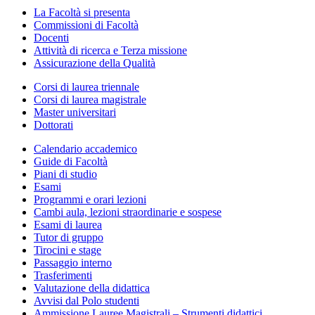
La Facoltà si presenta
Commissioni di Facoltà
Docenti
Attività di ricerca e Terza missione
Assicurazione della Qualità
Corsi di laurea triennale
Corsi di laurea magistrale
Master universitari
Dottorati
Calendario accademico
Guide di Facoltà
Piani di studio
Esami
Programmi e orari lezioni
Cambi aula, lezioni straordinarie e sospese
Esami di laurea
Tutor di gruppo
Tirocini e stage
Passaggio interno
Trasferimenti
Valutazione della didattica
Avvisi dal Polo studenti
Ammissione Lauree Magistrali – Strumenti didattici