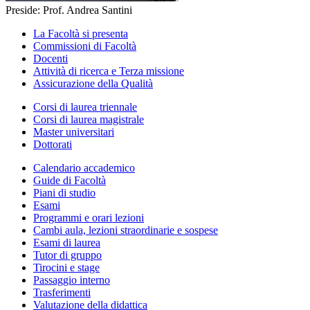
Preside: Prof. Andrea Santini
La Facoltà si presenta
Commissioni di Facoltà
Docenti
Attività di ricerca e Terza missione
Assicurazione della Qualità
Corsi di laurea triennale
Corsi di laurea magistrale
Master universitari
Dottorati
Calendario accademico
Guide di Facoltà
Piani di studio
Esami
Programmi e orari lezioni
Cambi aula, lezioni straordinarie e sospese
Esami di laurea
Tutor di gruppo
Tirocini e stage
Passaggio interno
Trasferimenti
Valutazione della didattica