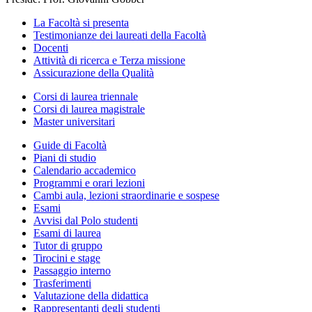
La Facoltà si presenta
Testimonianze dei laureati della Facoltà
Docenti
Attività di ricerca e Terza missione
Assicurazione della Qualità
Corsi di laurea triennale
Corsi di laurea magistrale
Master universitari
Guide di Facoltà
Piani di studio
Calendario accademico
Programmi e orari lezioni
Cambi aula, lezioni straordinarie e sospese
Esami
Avvisi dal Polo studenti
Esami di laurea
Tutor di gruppo
Tirocini e stage
Passaggio interno
Trasferimenti
Valutazione della didattica
Rappresentanti degli studenti