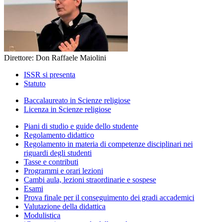
Direttore: Don Raffaele Maiolini
ISSR si presenta
Statuto
Baccalaureato in Scienze religiose
Licenza in Scienze religiose
Piani di studio e guide dello studente
Regolamento didattico
Regolamento in materia di competenze disciplinari nei
riguardi degli studenti
Tasse e contributi
Programmi e orari lezioni
Cambi aula, lezioni straordinarie e sospese
Esami
Prova finale per il conseguimento dei gradi accademici
Valutazione della didattica
Modulistica