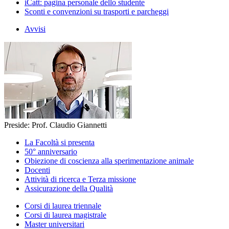
iCatt: pagina personale dello studente
Sconti e convenzioni su trasporti e parcheggi
Avvisi
Preside: Prof. Claudio Giannetti
La Facoltà si presenta
50° anniversario
Obiezione di coscienza alla sperimentazione animale
Docenti
Attività di ricerca e Terza missione
Assicurazione della Qualità
Corsi di laurea triennale
Corsi di laurea magistrale
Master universitari