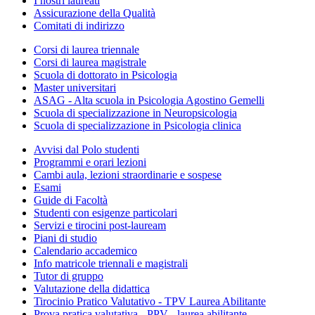
I nostri laureati
Assicurazione della Qualità
Comitati di indirizzo
Corsi di laurea triennale
Corsi di laurea magistrale
Scuola di dottorato in Psicologia
Master universitari
ASAG - Alta scuola in Psicologia Agostino Gemelli
Scuola di specializzazione in Neuropsicologia
Scuola di specializzazione in Psicologia clinica
Avvisi dal Polo studenti
Programmi e orari lezioni
Cambi aula, lezioni straordinarie e sospese
Esami
Guide di Facoltà
Studenti con esigenze particolari
Servizi e tirocini post-lauream
Piani di studio
Calendario accademico
Info matricole triennali e magistrali
Tutor di gruppo
Valutazione della didattica
Tirocinio Pratico Valutativo - TPV Laurea Abilitante
Prova pratica valutativa - PPV - laurea abilitante