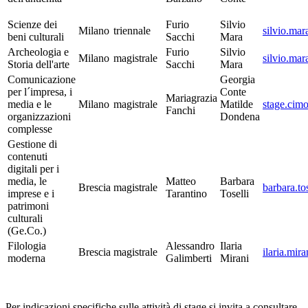
Scienze dei
Furio
Silvio
Milano
triennale
silvio.mar
beni culturali
Sacchi
Mara
Archeologia e
Furio
Silvio
Milano
magistrale
silvio.mar
Storia dell'arte
Sacchi
Mara
Comunicazione
Georgia
per l´impresa, i
Conte
Mariagrazia
media e le
Milano
magistrale
Matilde
stage.cimo
Fanchi
organizzazioni
Dondena
complesse
Gestione di
contenuti
digitali per i
media, le
Matteo
Barbara
Brescia
magistrale
barbara.to
imprese e i
Tarantino
Toselli
patrimoni
culturali
(Ge.Co.)
Filologia
Alessandro
Ilaria
Brescia
magistrale
ilaria.mira
moderna
Galimberti
Mirani
Per indicazioni specifiche sulle attività di stage si invita a consultare