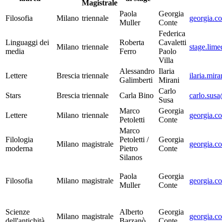
Magistrale
Paola
Georgia
Filosofia
Milano
triennale
georgia.co
Muller
Conte
Federica
Linguaggi dei
Roberta
Cavaletti
Milano
triennale
stage.lime
media
Ferro
Paolo
Villa
Alessandro
Ilaria
Lettere
Brescia
triennale
ilaria.mira
Galimberti
Mirani
Carlo
Stars
Brescia
triennale
Carla Bino
carlo.susa
Susa
Marco
Georgia
Lettere
Milano
triennale
georgia.co
Petoletti
Conte
Marco
Filologia
Petoletti /
Georgia
Milano
magistrale
georgia.co
moderna
Pietro
Conte
Silanos
Paola
Georgia
Filosofia
Milano
magistrale
georgia.co
Muller
Conte
Scienze
Alberto
Georgia
Milano
magistrale
georgia.co
dell'antichità
Barzanò
Conte