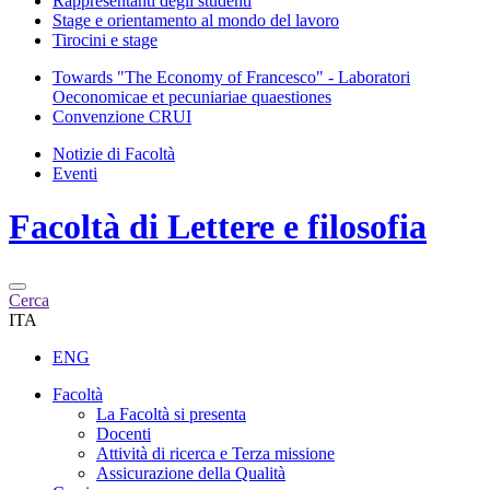
Rappresentanti degli studenti
Stage e orientamento al mondo del lavoro
Tirocini e stage
Towards "The Economy of Francesco" - Laboratori
Oeconomicae et pecuniariae quaestiones
Convenzione CRUI
Notizie di Facoltà
Eventi
Facoltà di
Lettere e filosofia
Cerca
ITA
ENG
Facoltà
La Facoltà si presenta
Docenti
Attività di ricerca e Terza missione
Assicurazione della Qualità