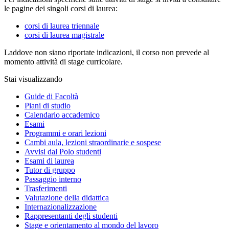
le pagine dei singoli corsi di laurea:
corsi di laurea triennale
corsi di laurea magistrale
Laddove non siano riportate indicazioni, il corso non prevede al
momento attività di stage curricolare.
Stai visualizzando
Guide di Facoltà
Piani di studio
Calendario accademico
Esami
Programmi e orari lezioni
Cambi aula, lezioni straordinarie e sospese
Avvisi dal Polo studenti
Esami di laurea
Tutor di gruppo
Passaggio interno
Trasferimenti
Valutazione della didattica
Internazionalizzazione
Rappresentanti degli studenti
Stage e orientamento al mondo del lavoro