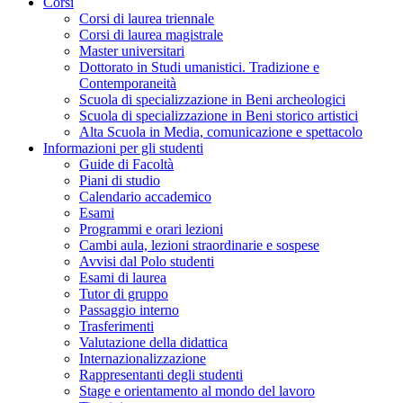
Corsi
Corsi di laurea triennale
Corsi di laurea magistrale
Master universitari
Dottorato in Studi umanistici. Tradizione e
Contemporaneità
Scuola di specializzazione in Beni archeologici
Scuola di specializzazione in Beni storico artistici
Alta Scuola in Media, comunicazione e spettacolo
Informazioni per gli studenti
Guide di Facoltà
Piani di studio
Calendario accademico
Esami
Programmi e orari lezioni
Cambi aula, lezioni straordinarie e sospese
Avvisi dal Polo studenti
Esami di laurea
Tutor di gruppo
Passaggio interno
Trasferimenti
Valutazione della didattica
Internazionalizzazione
Rappresentanti degli studenti
Stage e orientamento al mondo del lavoro