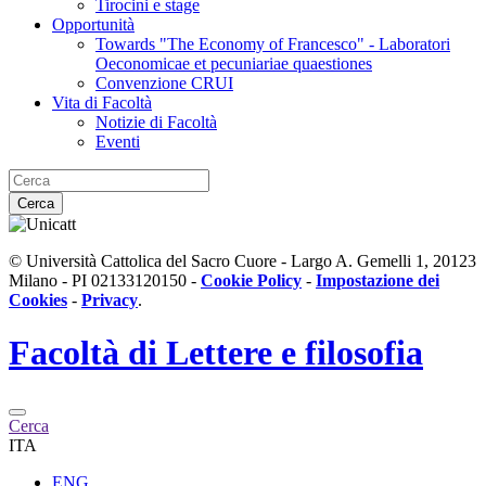
Tirocini e stage
Opportunità
Towards "The Economy of Francesco" - Laboratori
Oeconomicae et pecuniariae quaestiones
Convenzione CRUI
Vita di Facoltà
Notizie di Facoltà
Eventi
Cerca
© Università Cattolica del Sacro Cuore - Largo A. Gemelli 1, 20123
Milano - PI 02133120150 -
Cookie Policy
-
Impostazione dei
Cookies
-
Privacy
.
Facoltà di
Lettere e filosofia
Cerca
ITA
ENG