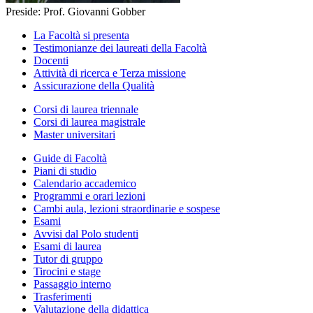
Preside: Prof. Giovanni Gobber
La Facoltà si presenta
Testimonianze dei laureati della Facoltà
Docenti
Attività di ricerca e Terza missione
Assicurazione della Qualità
Corsi di laurea triennale
Corsi di laurea magistrale
Master universitari
Guide di Facoltà
Piani di studio
Calendario accademico
Programmi e orari lezioni
Cambi aula, lezioni straordinarie e sospese
Esami
Avvisi dal Polo studenti
Esami di laurea
Tutor di gruppo
Tirocini e stage
Passaggio interno
Trasferimenti
Valutazione della didattica