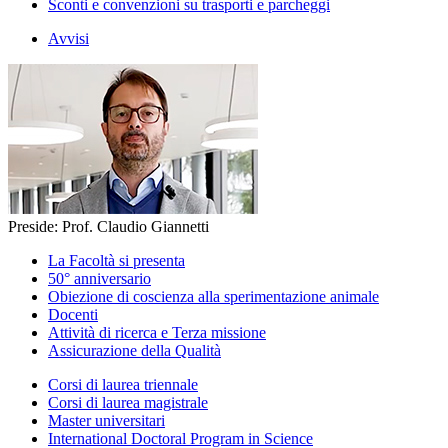
Sconti e convenzioni su trasporti e parcheggi
Avvisi
Preside: Prof. Claudio Giannetti
La Facoltà si presenta
50° anniversario
Obiezione di coscienza alla sperimentazione animale
Docenti
Attività di ricerca e Terza missione
Assicurazione della Qualità
Corsi di laurea triennale
Corsi di laurea magistrale
Master universitari
International Doctoral Program in Science