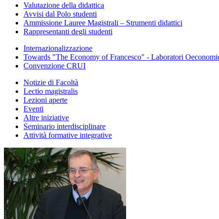
Valutazione della didattica
Avvisi dal Polo studenti
Ammissione Lauree Magistrali – Strumenti didattici
Rappresentanti degli studenti
Internazionalizzazione
Towards "The Economy of Francesco" - Laboratori Oeconomica
Convenzione CRUI
Notizie di Facoltà
Lectio magistralis
Lezioni aperte
Eventi
Altre iniziative
Seminario interdisciplinare
Attività formative integrative