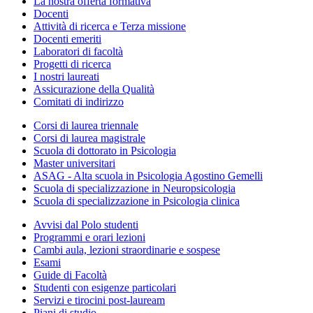
La nostra offerta formativa
Docenti
Attività di ricerca e Terza missione
Docenti emeriti
Laboratori di facoltà
Progetti di ricerca
I nostri laureati
Assicurazione della Qualità
Comitati di indirizzo
Corsi di laurea triennale
Corsi di laurea magistrale
Scuola di dottorato in Psicologia
Master universitari
ASAG - Alta scuola in Psicologia Agostino Gemelli
Scuola di specializzazione in Neuropsicologia
Scuola di specializzazione in Psicologia clinica
Avvisi dal Polo studenti
Programmi e orari lezioni
Cambi aula, lezioni straordinarie e sospese
Esami
Guide di Facoltà
Studenti con esigenze particolari
Servizi e tirocini post-lauream
Piani di studio