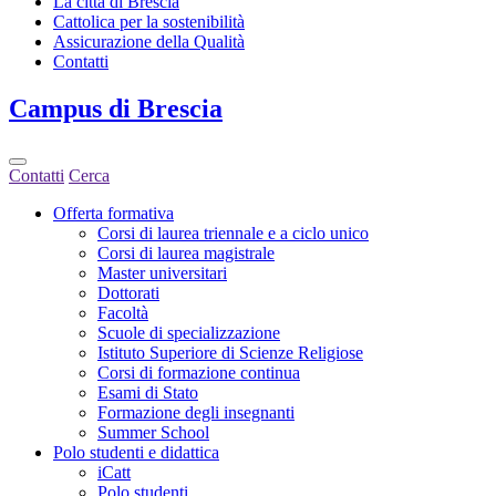
La città di Brescia
Cattolica per la sostenibilità
Assicurazione della Qualità
Contatti
Campus
di Brescia
Contatti
Cerca
Offerta formativa
Corsi di laurea triennale e a ciclo unico
Corsi di laurea magistrale
Master universitari
Dottorati
Facoltà
Scuole di specializzazione
Istituto Superiore di Scienze Religiose
Corsi di formazione continua
Esami di Stato
Formazione degli insegnanti
Summer School
Polo studenti e didattica
iCatt
Polo studenti