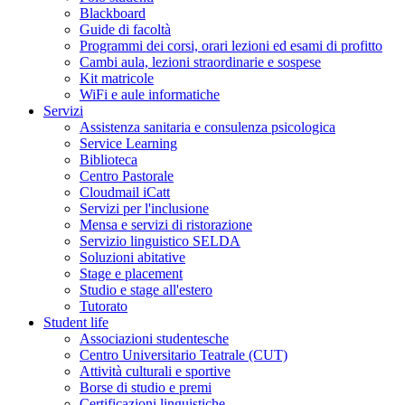
Blackboard
Guide di facoltà
Programmi dei corsi, orari lezioni ed esami di profitto
Cambi aula, lezioni straordinarie e sospese
Kit matricole
WiFi e aule informatiche
Servizi
Assistenza sanitaria e consulenza psicologica
Service Learning
Biblioteca
Centro Pastorale
Cloudmail iCatt
Servizi per l'inclusione
Mensa e servizi di ristorazione
Servizio linguistico SELDA
Soluzioni abitative
Stage e placement
Studio e stage all'estero
Tutorato
Student life
Associazioni studentesche
Centro Universitario Teatrale (CUT)
Attività culturali e sportive
Borse di studio e premi
Certificazioni linguistiche