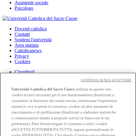
Assistente sociale
Psicologo
Docenti cattolica
Contatti
Sostieni l'università
Area stampa
Cattolicanews
Privacy
Cookies
Cloudmail
Cloudmail iCatt
CONTINUA SENZA ACCETTARE
WiFi e Eduroam
Off-campus
Università Cattolica del Sacro Cuore
utilizza su questo sito
Intranet
cookie tecnici necessari per il suo funzionamento (finalizzati a
consentire la fruizione dei nostri servizi, ottimizzare l'esperienza
Biblioteca
utente) e, ove si presti il consenso, cookie ed altri strumenti di
Librerie
tracciamento e di profilazione (finalizzati a elaborare statistiche
Educatt
e comunicazioni mirate a proporre servizi in linea con le tue
Cv Online
preferenze). Puoi fornire/negare il consenso a tutti i cookie
Albo Fornitori
(ACCETTA TUTTI/RIFIUTA TUTTI), oppure personalizzare le
Bandi e gare
scelte (PERSONALIZZA). Chiudendo il banner senza effettuare