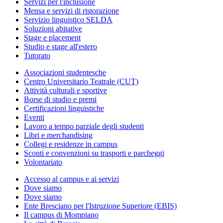
Servizi per l'inclusione
Mensa e servizi di ristorazione
Servizio linguistico SELDA
Soluzioni abitative
Stage e placement
Studio e stage all'estero
Tutorato
Associazioni studentesche
Centro Universitario Teatrale (CUT)
Attività culturali e sportive
Borse di studio e premi
Certificazioni linguistiche
Eventi
Lavoro a tempo parziale degli studenti
Libri e merchandising
Collegi e residenze in campus
Sconti e convenzioni su trasporti e parcheggi
Volontariato
Accesso al campus e ai servizi
Dove siamo
Dove siamo
Ente Bresciano per l'Istruzione Superiore (EBIS)
Il campus di Mompiano