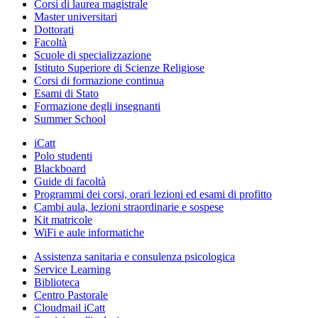
Corsi di laurea magistrale
Master universitari
Dottorati
Facoltà
Scuole di specializzazione
Istituto Superiore di Scienze Religiose
Corsi di formazione continua
Esami di Stato
Formazione degli insegnanti
Summer School
iCatt
Polo studenti
Blackboard
Guide di facoltà
Programmi dei corsi, orari lezioni ed esami di profitto
Cambi aula, lezioni straordinarie e sospese
Kit matricole
WiFi e aule informatiche
Assistenza sanitaria e consulenza psicologica
Service Learning
Biblioteca
Centro Pastorale
Cloudmail iCatt